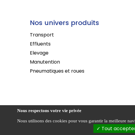
Nos univers produits
Transport
Effluents
Elevage
Manutention
Pneumatiques et roues
Nous respectons votre vie privée
Nous utilisons des cookies pour vous garantir la meilleure navig
Conditi
Agriest ©
Tout accepte
vente
2026