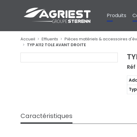
Panneau de gestion des cookies
Produits
C
Accueil
Effluents
Pièces matériels & accessoires d'é
TYP A112 TOLE AVANT DROITE
TY
Réf
Ada
Typ
Caractéristiques