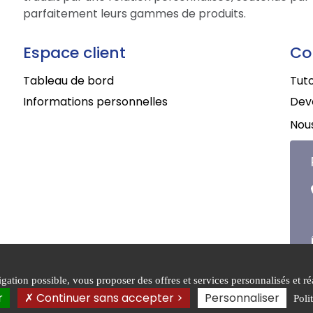
parfaitement leurs gammes de produits.
Espace client
Co
Tableau de bord
Tuto
Informations personnelles
Deve
Nous
ation possible, vous proposer des offres et services personnalisés et réa
ons générales de
Mentions
Politique
r
Continuer sans accepter >
Personnaliser
Poli
légales
confident