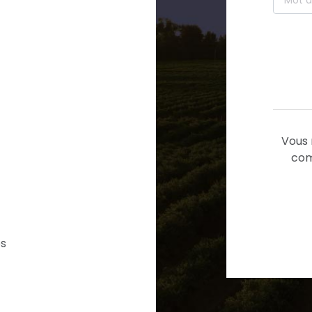
Vous 
com
es