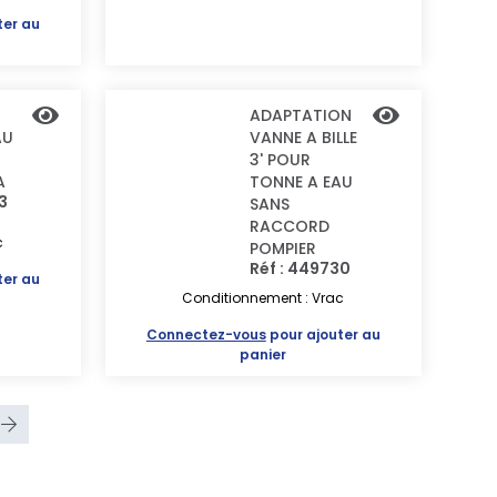
ter au
ADAPTATION
AU
VANNE A BILLE
3' POUR
A
TONNE A EAU
3
SANS
RACCORD
c
POMPIER
Réf : 449730
ter au
Conditionnement : Vrac
Connectez-vous
pour ajouter au
panier