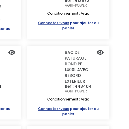
Réf : 412672
AGRI-POWER
3
Conditionnement : Vrac
c
Connectez-vous
pour ajouter au
panier
ter au
BAC DE
PATURAGE
ROND PE
1400L AVEC
REBORD
EXTERIEUR
1
Réf : 448404
AGRI-POWER
c
Conditionnement : Vrac
ter au
Connectez-vous
pour ajouter au
panier