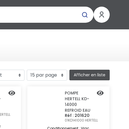
Afficher en liste
POMPE
-
HERTELL KD-
14000
REFROID EAU
ERTELL
Réf : 201620
01KD141000
HERTELL
c
Conditionnement : Vrac