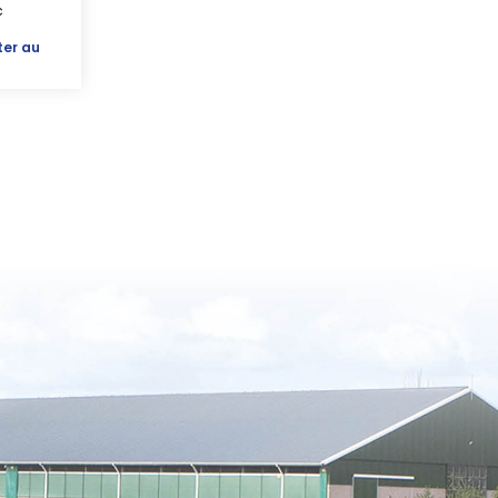
c
ter au