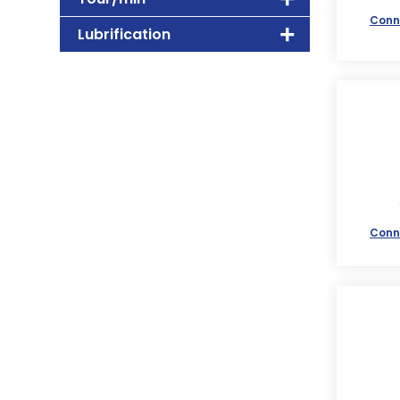
Conn
Lubrification
Conn