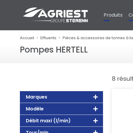
Panneau de gestion des cookies
Produits
C
Accueil
Effluents
Pièces & accessoires de tonnes à lis
Pompes HERTELL
8 résul
Marques
Modèle
Débit maxi (l/min)
Tour/min