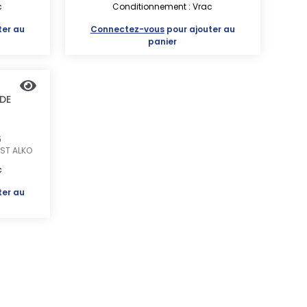
c
Conditionnement : Vrac
ter au
Connectez-vous
pour ajouter au
panier
DE
6
 ST
ALKO
c
ter au