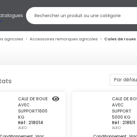
atalogues
s agricoles
Accessoires remorques agricoles
Cales de roues
ltats
CALE DE ROUE
CALE DE RO
AVEC
AVEC
SUPPORT1600
SUPPORT
KG
5000 KG
Réf : 218014
Réf : 218511
ALKO
ALKO
Conditionnement : Vrac
Conditionnement : Vra