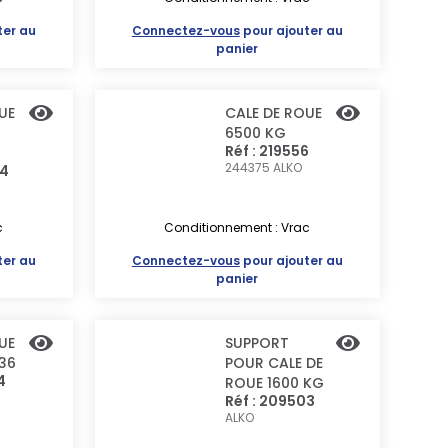
ter au
Connectez-vous
pour ajouter au
panier
UE
CALE DE ROUE
6500 KG
Réf : 219556
244375
ALKO
04
c
Conditionnement : Vrac
ter au
Connectez-vous
pour ajouter au
panier
UE
SUPPORT
36
POUR CALE DE
4
ROUE 1600 KG
Réf : 209503
ALKO