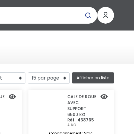
Afficher en liste
UE
CALE DE ROUE
AVEC
SUPPORT
6500 KG
Réf : 458765
ALKO
c
Conditionnement : Vrac