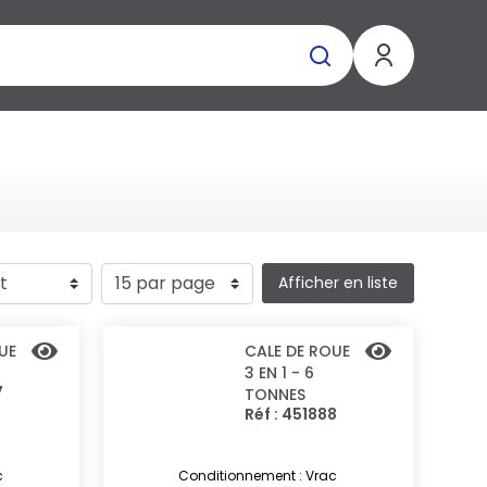
Afficher en liste
UE
CALE DE ROUE
3 EN 1 - 6
7
TONNES
Réf : 451888
c
Conditionnement : Vrac