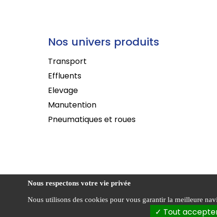
Nos univers produits
Transport
Effluents
Elevage
Manutention
Pneumatiques et roues
Nous respectons votre vie privée
Nous utilisons des cookies pour vous garantir la meilleure navig
Conditi
Agriest ©
Tout accepte
vente
2026