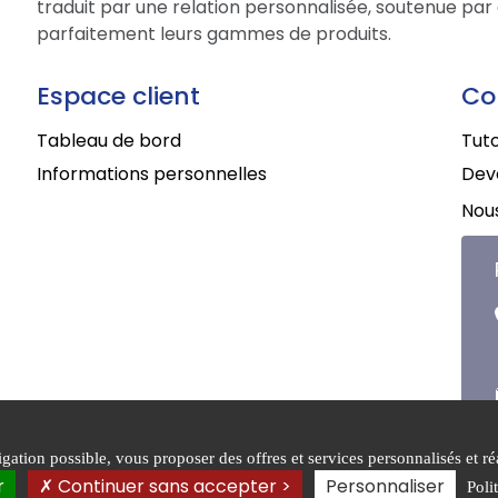
traduit par une relation personnalisée, soutenue par 
parfaitement leurs gammes de produits.
Espace client
Co
Tableau de bord
Tuto
Informations personnelles
Deve
Nous
ation possible, vous proposer des offres et services personnalisés et réa
ons générales de
Mentions
Politique
r
Continuer sans accepter >
Personnaliser
Poli
légales
confident