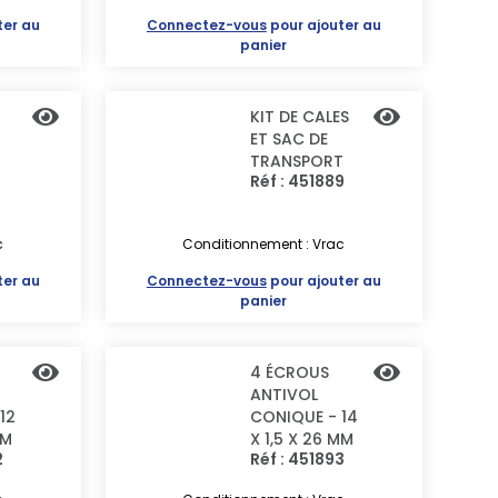
ter au
Connectez-vous
pour ajouter au
panier
KIT DE CALES
ET SAC DE
TRANSPORT
Réf : 451889
c
Conditionnement : Vrac
ter au
Connectez-vous
pour ajouter au
panier
4 ÉCROUS
ANTIVOL
12
CONIQUE - 14
MM
X 1,5 X 26 MM
2
Réf : 451893