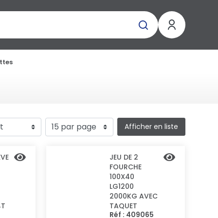
ttes
Afficher en liste
EVE
JEU DE 2
FOURCHE
100X40
LG1200
2000KG AVEC
4T
TAQUET
Réf : 409065