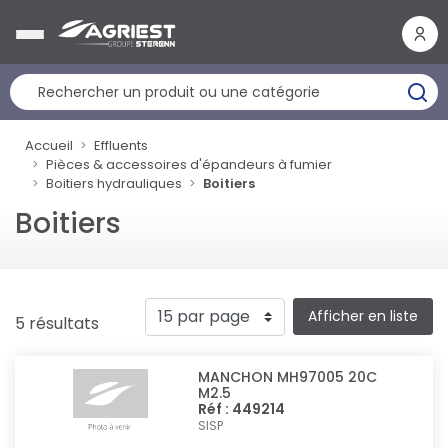
Panneau de gestion des cookies
Accueil
Effluents
Pièces & accessoires d'épandeurs à fumier
Boitiers hydrauliques
Boitiers
Boitiers
Afficher en liste
5 résultats
MANCHON MH97005 20C
M2.5
Réf : 449214
SISP