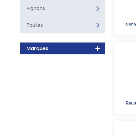
Pignons
Poulies
Conn
Marques
Conn