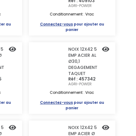
Réf : 409103
AGRI-POWER
c
Conditionnement : Vrac
ter au
Connectez-vous
pour ajouter au
panier
 5
NOIX 12X42 5
Ø
EMP ACIER AL
Ø30,1
NT
DEGAGEMENT
TAQUET
5
Réf : 457342
AGRI-POWER
c
Conditionnement : Vrac
ter au
Connectez-vous
pour ajouter au
panier
 5
NOIX 12X42 5
Ø
EMP ACIER Ø