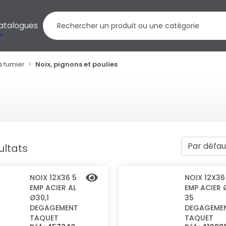
atalogues
à fumier
Noix, pignons et poulies
ultats
NOIX 12X36 5
NOIX 12X36
EMP ACIER AL
EMP ACIER 
Ø30,1
35
DEGAGEMENT
DEGAGEME
TAQUET
TAQUET