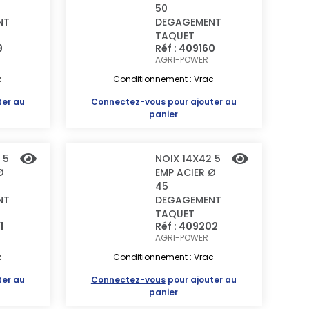
50
NT
DEGAGEMENT
TAQUET
9
Réf : 409160
AGRI-POWER
c
Conditionnement : Vrac
ter au
Connectez-vous
pour ajouter au
panier
 5
NOIX 14X42 5
Ø
EMP ACIER Ø
45
NT
DEGAGEMENT
TAQUET
1
Réf : 409202
AGRI-POWER
c
Conditionnement : Vrac
ter au
Connectez-vous
pour ajouter au
panier