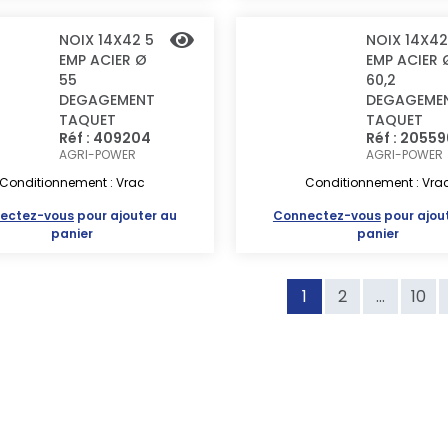
NOIX 14X42 5
NOIX 14X42
EMP ACIER Ø
EMP ACIER 
55
60,2
DEGAGEMENT
DEGAGEME
TAQUET
TAQUET
Réf : 409204
Réf : 20559
AGRI-POWER
AGRI-POWER
Conditionnement : Vrac
Conditionnement : Vra
ectez-vous
pour ajouter au
Connectez-vous
pour ajou
panier
panier
1
2
...
10