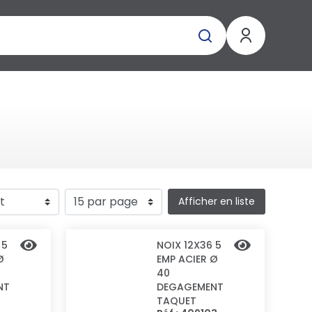
Afficher en liste
 5
NOIX 12X36 5
Ø
EMP ACIER Ø
40
NT
DEGAGEMENT
TAQUET