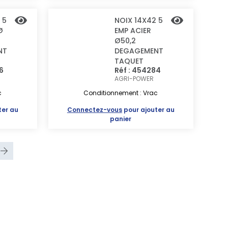
 5
NOIX 14X42 5
Ø
EMP ACIER
Ø50,2
NT
DEGAGEMENT
TAQUET
6
Réf : 454284
AGRI-POWER
c
Conditionnement : Vrac
ter au
Connectez-vous
pour ajouter au
panier