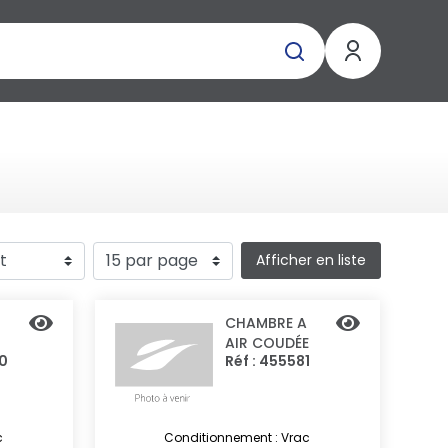
Afficher en liste
CHAMBRE A
AIR COUDÉE
90
Réf : 455581
c
Conditionnement : Vrac