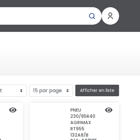
Afficher en liste
PNEU
230/95R40
AGRIMAX
RT955
132A8/B