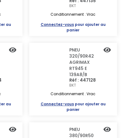
3
Réf : 447135
BKT
c
Conditionnement : Vrac
ter au
Connectez-vous
pour ajouter au
panier
PNEU
320/90R42
AGRIMAX
RT945 E
139A8/B
4
Réf : 447128
BKT
c
Conditionnement : Vrac
ter au
Connectez-vous
pour ajouter au
panier
PNEU
380/90R50