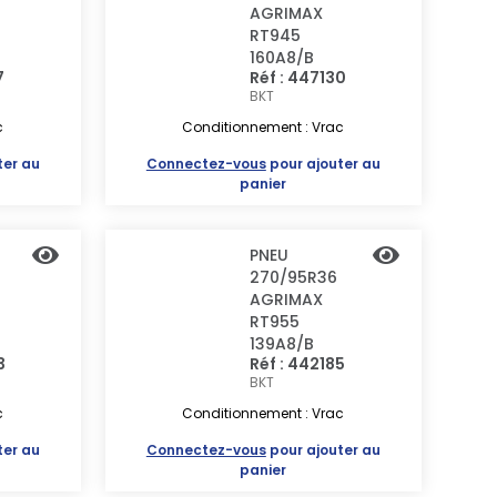
AGRIMAX
RT945
160A8/B
7
Réf : 447130
BKT
c
Conditionnement : Vrac
ter au
Connectez-vous
pour ajouter au
panier
PNEU
270/95R36
AGRIMAX
RT955
139A8/B
3
Réf : 442185
BKT
c
Conditionnement : Vrac
ter au
Connectez-vous
pour ajouter au
panier