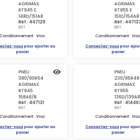
AGRIMAX
AGRIMAX
RT945 E
RT955 E
148D/151A8
151D/154A8
Réf : 447129
Réf : 44713
BKT
BKT
Conditionnement : Vrac
Conditionnement : Vra
ectez-vous
pour ajouter au
Connectez-vous
pour ajou
panier
panier
PNEU
PNEU
380/90R54
230/95R48
AGRIMAX
AGRIMAX
RT945
RT955
158A8/B
136D/139A8
Réf : 447131
Réf : 41446
BKT
BKT
Conditionnement : Vrac
Conditionnement : Vra
ectez-vous
pour ajouter au
Connectez-vous
pour ajou
panier
panier