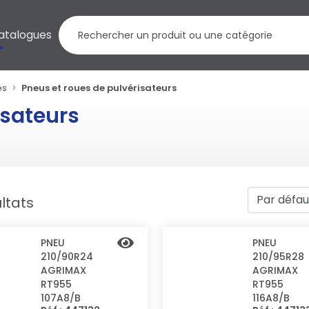
atalogues
es
Pneus et roues de pulvérisateurs
isateurs
ltats
PNEU
PNEU
210/90R24
210/95R28
AGRIMAX
AGRIMAX
RT955
RT955
107A8/B
116A8/B