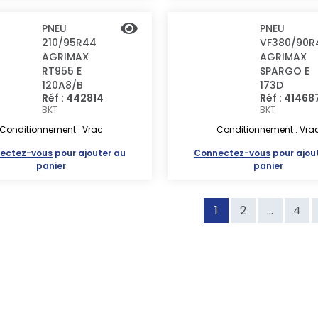
PNEU
PNEU
210/95R44
VF380/90R
AGRIMAX
AGRIMAX
RT955 E
SPARGO E
120A8/B
173D
Réf : 442814
Réf : 41468
BKT
BKT
Conditionnement : Vrac
Conditionnement : Vra
ectez-vous
pour ajouter au
Connectez-vous
pour ajou
panier
panier
1
2
...
4