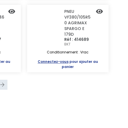
PNEU
46
VF380/105R5
0 AGRIMAX
SPARGO E
179D
7
Réf : 414689
BKT
c
Conditionnement : Vrac
ter au
Connectez-vous
pour ajouter au
panier