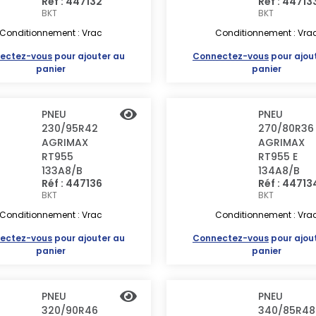
Réf : 447132
Réf : 44713
BKT
BKT
Conditionnement : Vrac
Conditionnement : Vra
ectez-vous
pour ajouter au
Connectez-vous
pour ajou
panier
panier
PNEU
PNEU
230/95R42
270/80R36
AGRIMAX
AGRIMAX
RT955
RT955 E
133A8/B
134A8/B
Réf : 447136
Réf : 44713
BKT
BKT
Conditionnement : Vrac
Conditionnement : Vra
ectez-vous
pour ajouter au
Connectez-vous
pour ajou
panier
panier
PNEU
PNEU
320/90R46
340/85R48