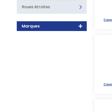
Roues étroites
Conn
Marques
Conn