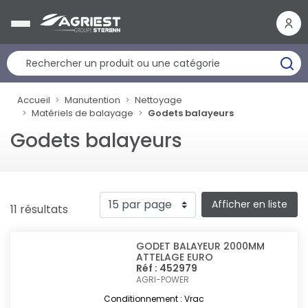
Panneau de gestion des cookies
Accueil
Manutention
Nettoyage
Matériels de balayage
Godets balayeurs
Godets balayeurs
Afficher en liste
11 résultats
GODET BALAYEUR 2000MM
ATTELAGE EURO
Réf : 452979
AGRI-POWER
Conditionnement : Vrac