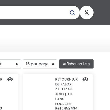
Afficher en liste
UR
RETOURNEUR
DE PALOX
ATTELAGE
JCB Q-FIT
SANS
FOURCHE
33
Réf : 452434