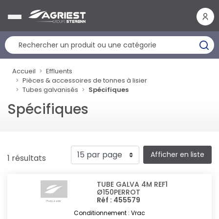
Panneau de gestion des cookies
Accueil
Effluents
Pièces & accessoires de tonnes à lisier
Tubes galvanisés
Spécifiques
Spécifiques
Afficher en liste
1 résultats
TUBE GALVA 4M REF1
Ø150PERROT
Réf : 455579
Conditionnement : Vrac