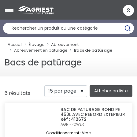
Panneau de gestion des cookies
Accueil
Élevage
Abreuvement
Abreuvement en pâturage
Bacs de patûrage
Bacs de patûrage
Afficher en liste
6 résultats
BAC DE PATURAGE ROND PE
450L AVEC REBORD EXTERIEUR
Réf : 412672
AGRI-POWER
Conditionnement : Vrac