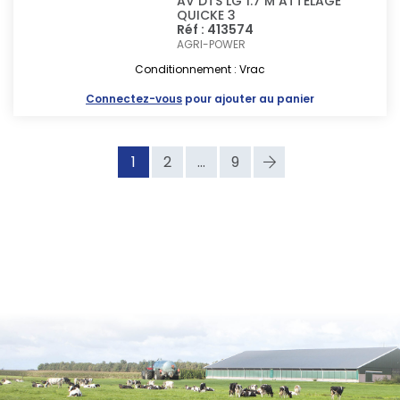
AV DTS LG 1.7 M ATTELAGE
QUICKE 3
Réf : 413574
AGRI-POWER
Conditionnement : Vrac
Connectez-vous
pour ajouter au panier
1
2
...
9