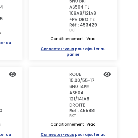
5N0 BKT
04
AS504 TL
109A8/121A8
45
+PV DROITE
Réf : 453429
BKT
c
Conditionnement : Vrac
ter au
Connectez-vous
pour ajouter au
panier
ROUE
15.00/55-17
6N0 14PR
AS504
121/141A8
DROITE
80
Réf : 455881
BKT
c
Conditionnement : Vrac
ter au
Connectez-vous
pour ajouter au