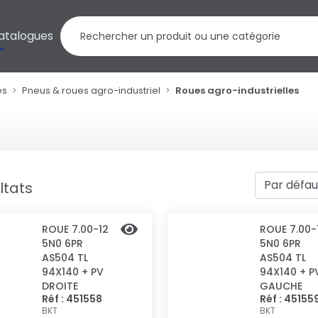
atalogues
es
Pneus & roues agro-industriel
Roues agro-industrielles
ltats
ROUE 7.00-12
ROUE 7.00-
5N0 6PR
5N0 6PR
AS504 TL
AS504 TL
94X140 + PV
94X140 + P
DROITE
GAUCHE
Réf : 451558
Réf : 45155
BKT
BKT