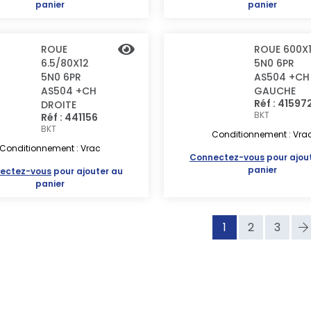
panier
panier
ROUE
ROUE 600X
6.5/80X12
5N0 6PR
5N0 6PR
AS504 +CH
AS504 +CH
GAUCHE
Réf : 41597
DROITE
BKT
Réf : 441156
BKT
Conditionnement : Vra
Conditionnement : Vrac
Connectez-vous
pour ajou
panier
ectez-vous
pour ajouter au
panier
1
2
3