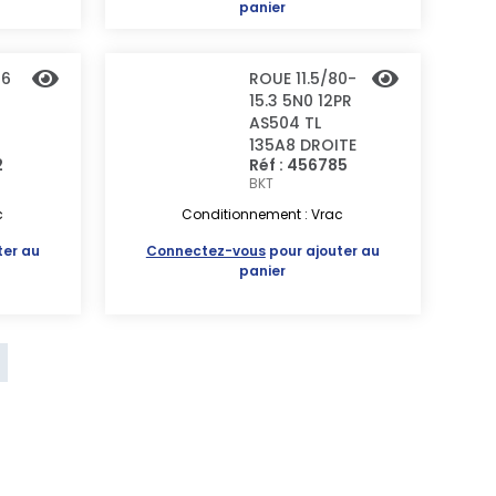
panier
16
ROUE 11.5/80-
15.3 5N0 12PR
AS504 TL
135A8 DROITE
2
Réf : 456785
BKT
c
Conditionnement : Vrac
ter au
Connectez-vous
pour ajouter au
panier