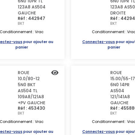
6N0 10PR TL
6N0 10PR TL
123A8 AS504
123A8 AS5
GAUCHE
DROITE
Réf : 442947
Réf : 4429
BKT
BKT
Conditionnement : Vrac
Conditionnement : Vra
ectez-vous
pour ajouter au
Connectez-vous
pour ajou
panier
panier
ROUE
ROUE
10.0/80-12
15.00/55-17
5N0 BKT
6N0 14PR
AS504 TL
AS504
109A8/121A8
121/141A8
+PV GAUCHE
GAUCHE
Réf : 453430
Réf : 4558
BKT
BKT
Conditionnement : Vrac
Conditionnement : Vra
ectez-vous
pour ajouter au
Connectez-vous
pour ajou