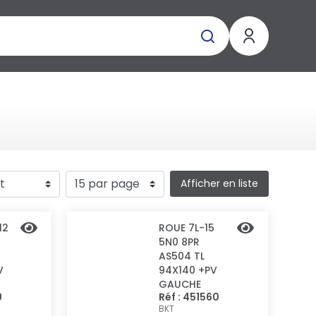
Afficher en liste
12
ROUE 7L-15
5N0 8PR
AS504 TL
V
94X140 +PV
GAUCHE
9
Réf : 451560
BKT