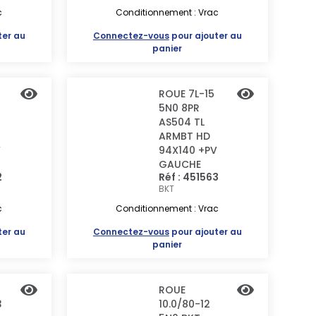
c
Conditionnement : Vrac
ter au
Connectez-vous
pour ajouter au
panier
ROUE 7L-15
5N0 8PR
AS504 TL
ARMBT HD
V
94X140 +PV
GAUCHE
2
Réf : 451563
BKT
c
Conditionnement : Vrac
ter au
Connectez-vous
pour ajouter au
panier
ROUE
3
10.0/80-12