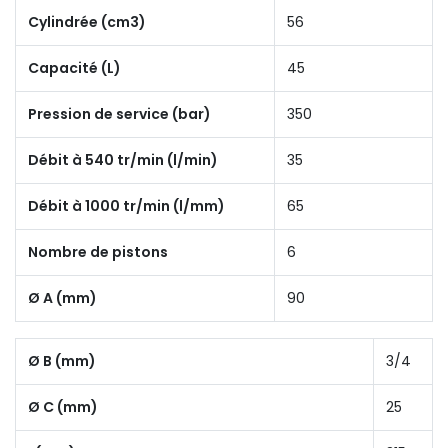
Cylindrée (cm3)
56
Capacité (L)
45
Pression de service (bar)
350
Débit à 540 tr/min (l/min)
35
Débit à 1000 tr/min (l/mm)
65
Nombre de pistons
6
Ø A (mm)
90
Ø B (mm)
3/4
Ø C (mm)
25