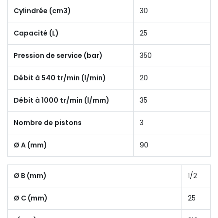
Cylindrée (cm3)
30
Capacité (L)
25
Pression de service (bar)
350
Débit à 540 tr/min (l/min)
20
Débit à 1000 tr/min (l/mm)
35
Nombre de pistons
3
Ø A (mm)
90
Ø B (mm)
1/2
Ø C (mm)
25