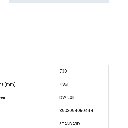
730
nt (mm)
4851
dée
DW 20B
8903094050444
STANDARD