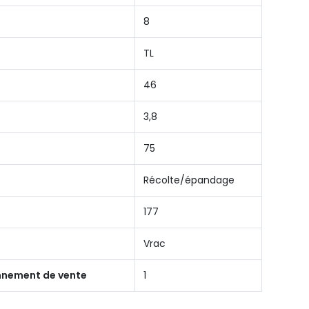
8
TL
46
3,8
75
Récolte/épandage
177
Vrac
onnement de vente
1