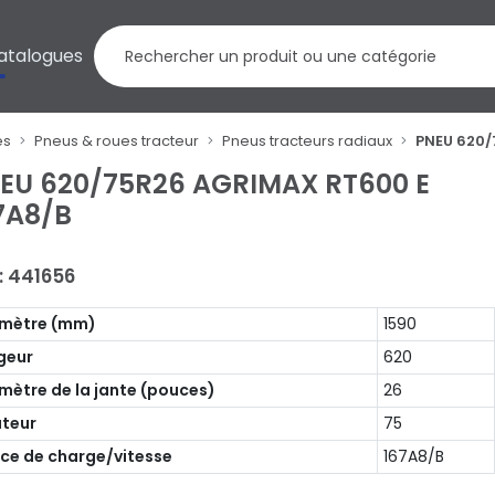
atalogues
es
Pneus & roues tracteur
Pneus tracteurs radiaux
PNEU 620/
EU 620/75R26 AGRIMAX RT600 E
7A8/B
 : 441656
mètre (mm)
1590
geur
620
mètre de la jante (pouces)
26
teur
75
ice de charge/vitesse
167A8/B