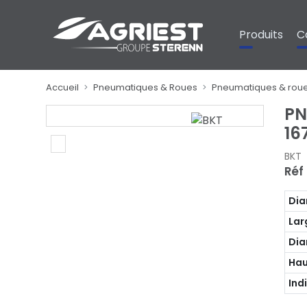
Panneau de gestion des cookies
Produits
C
Accueil
Pneumatiques & Roues
Pneumatiques & rou
PN
16
BKT
Réf
Dia
Lar
Dia
Hau
Ind