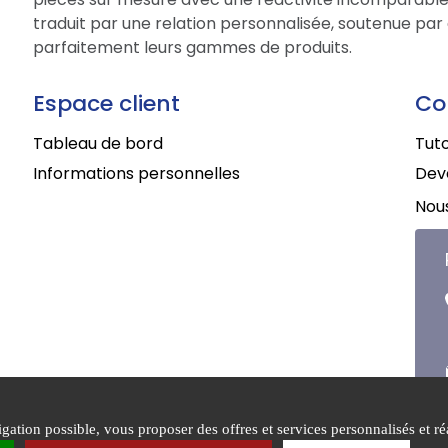
traduit par une relation personnalisée, soutenue par 
parfaitement leurs gammes de produits.
Espace client
Co
Tableau de bord
Tuto
Informations personnelles
Deve
Nous
ation possible, vous proposer des offres et services personnalisés et réa
ons générales de
Mentions
Politique