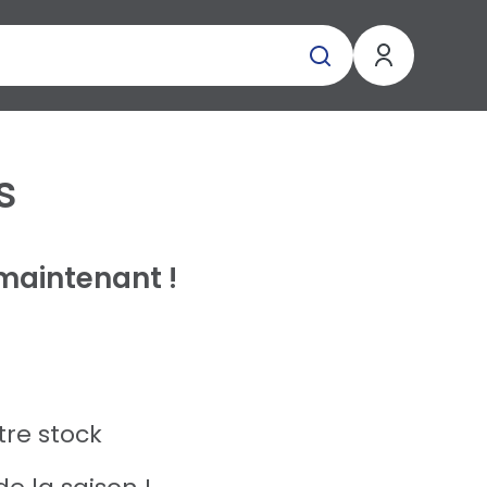
s
maintenant !
tre stock