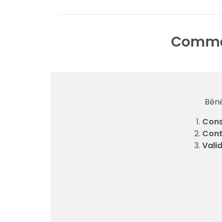
Commen
Béné
Cons
Cont
Vali