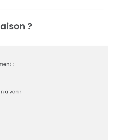
aison ?
ment :
n à venir.