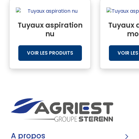
Tuyaux aspiration
Tuyaux a
nu
mo
VOIR LES PRODUITS
VOIR LE
A propos