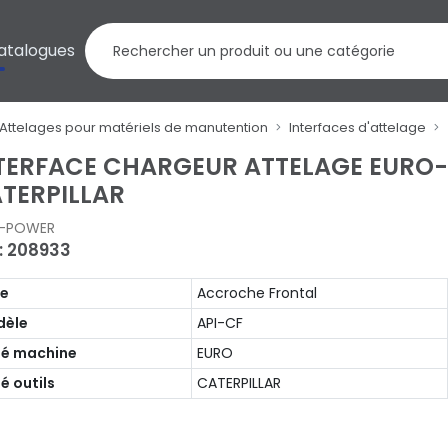
atalogues
Attelages pour matériels de manutention
Interfaces d'attelage
TERFACE CHARGEUR ATTELAGE EURO
TERPILLAR
I-POWER
 : 208933
pe
Accroche Frontal
dèle
API-CF
é machine
EURO
é outils
CATERPILLAR