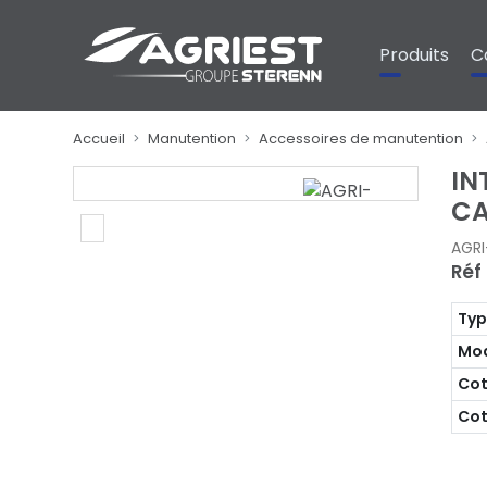
Panneau de gestion des cookies
Produits
C
Accueil
Manutention
Accessoires de manutention
IN
CA
AGR
Réf
Ty
Mo
Cot
Cot