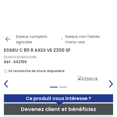
Panneau de gestion des cookies
Essieux complets
Essieux non freinés
agricoles
mono-axe
ESSIEU C 80 6 AXES VE 2300 SF
ESSIEUX BOURGOGNE
Réf : 442159
En recherche de stock disponible
Ce produit vous intéresse ?
Devenez client et bénéficiez