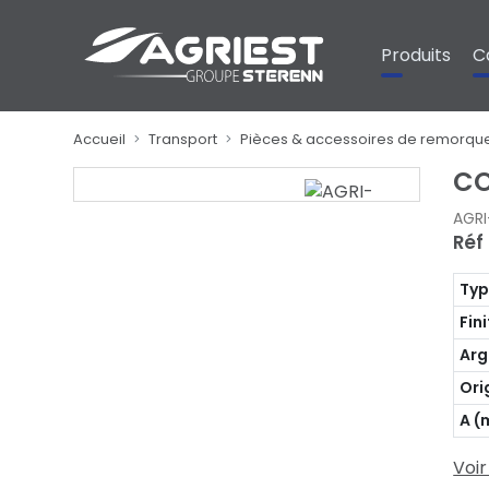
Panneau de gestion des cookies
Produits
C
Accueil
Transport
Pièces & accessoires de remorque
CO
AGR
Réf
Ty
Fin
Arg
Ori
A 
Voir