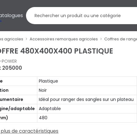
atalogues
s agricoles
Accessoires remorques agricoles
Coffres de ran
FFRE 480X400X400 PLASTIQUE
I-POWER
 : 205000
pe
Plastique
ition
Noir
umentaire
Idéal pour ranger des sangles sur un plateau
gine/adaptable
Adaptable
(mm)
480
 plus de caractéristiques