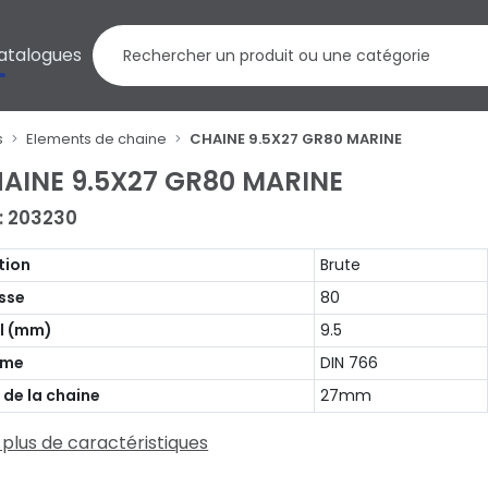
atalogues
s
Elements de chaine
CHAINE 9.5X27 GR80 MARINE
AINE 9.5X27 GR80 MARINE
 : 203230
ition
Brute
sse
80
il (mm)
9.5
rme
DIN 766
 de la chaine
27mm
 plus de caractéristiques