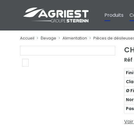
Panneau de gestion des cookies
Produits
C
Accueil
Élevage
Alimentation
Pièces de désileuse
CH
Réf
Fin
Cla
Ø F
No
Pas
Voir