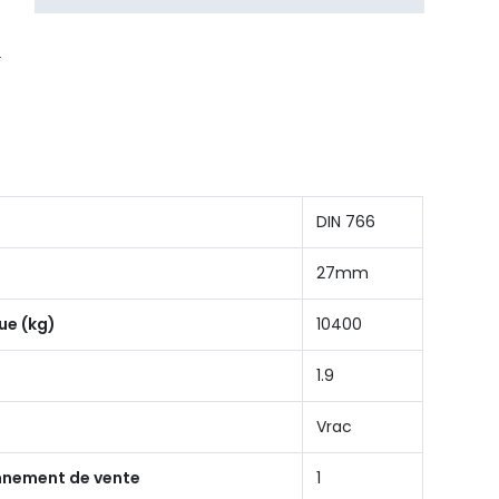
DIN 766
27mm
ue (kg)
10400
1.9
Vrac
onnement de vente
1