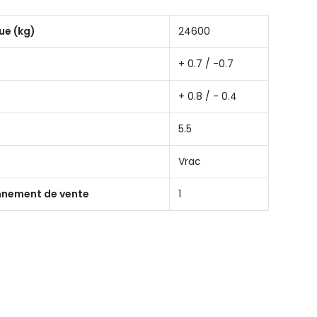
ue (kg)
24600
+ 0.7 / -0.7
+ 0.8 / - 0.4
5.5
Vrac
onnement de vente
1