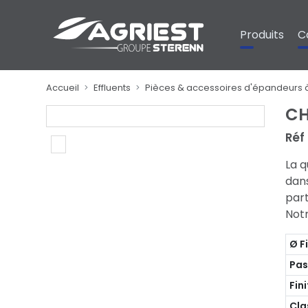
Panneau de gestion des cookies
Produits
C
Accueil
Effluents
Pièces & accessoires d'épandeurs 
CH
Réf
La q
dans
part
Not
Ø F
Pas
Fin
Cla