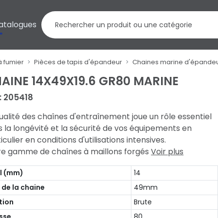
atalogues
à fumier
Pièces de tapis d'épandeur
Chaines marine d'épande
AINE 14X49X19.6 GR80 MARINE
 : 205418
ualité des chaînes d'entraînement joue un rôle essentiel
 la longévité et la sécurité de vos équipements en
iculier en conditions d'utilisations intensives.
re gamme de chaînes à maillons forgés
Voir plus
il (mm)
14
 de la chaine
49mm
ition
Brute
sse
80