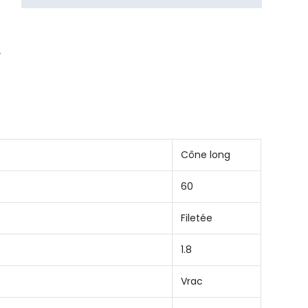
Cône long
60
Filetée
1.8
Vrac