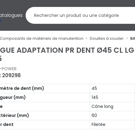
atalogues
Composants de matériels de manutention
Douilles à souder
BA
GUE ADAPTATION PR DENT Ø45 CL LG
5
I-POWER
 : 209298
mètre de dent (mm)
45
gueur (mm)
145
pe
Cône long
xtérieur (mm)
60
r dent
Filetée