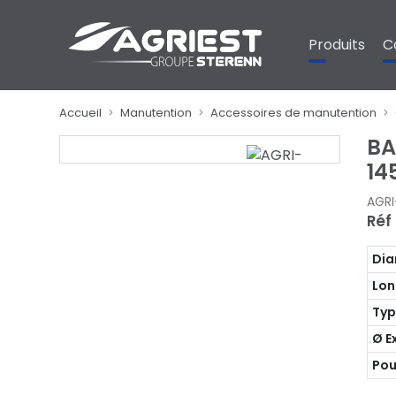
Panneau de gestion des cookies
Produits
C
Accueil
Manutention
Accessoires de manutention
BA
14
AGR
Réf
Dia
Lon
Ty
Ø E
Pou